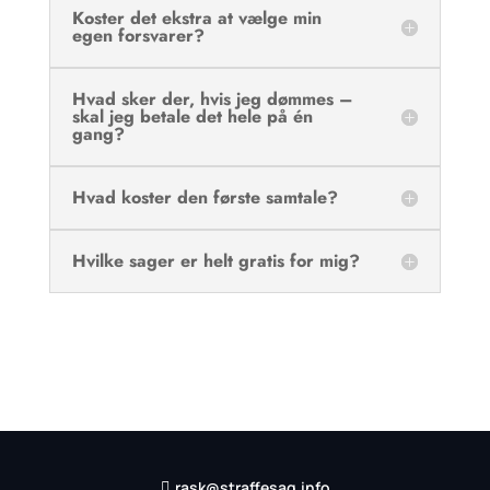
Koster det ekstra at vælge min
egen forsvarer?
Hvad sker der, hvis jeg dømmes –
skal jeg betale det hele på én
gang?
Hvad koster den første samtale?
Hvilke sager er helt gratis for mig?
I tvivl om økonomien i din sag?
61 71 70 15
rask@straffesag.info
